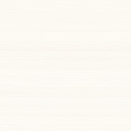
EN SAVOIR PLUS
Ostéopathie
Le principe de l’ostéopathie est de prévenir ou
remédier à des troubles fonctionnels (douleurs,
inconfort digestif, manque de mobilité).
L’
ostéopathie pédiatrique
et
périnatale
sont les principes de l’ostéopathie appliqués au
monde de la périnatalité : désir d’enfant –
grossesse – post partum – bébé – enfant.