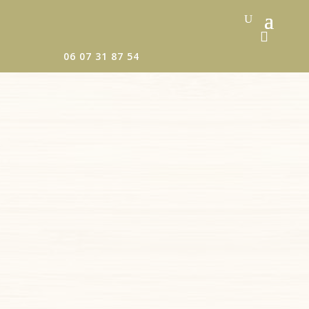
06 07 31 87 54
AU CŒUR DU BAIN
Thérapeutique Bain
Bébé et ostéopathe à
Troyes
Offrez à votre nouveau-né un moment de bien-être et
de douceur avec le
Thérapeutique Bain Bébé
, connu
également sous le nom de
Thalasso Bain Bébé
initié
par
Sonia Krief
.