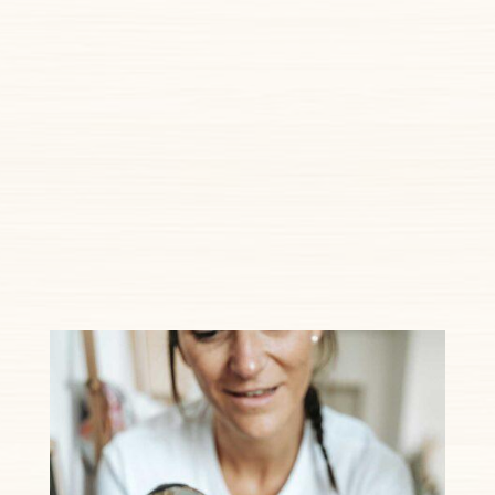
Ce
soin unique
permet au bébé de revivre les
sensations in-utero et se libérer des tensions, tout en
renforçant le lien parent-enfant.
Je propose des séances d’ostéopathie pour adulte et
enfant avec une certification en périnatalité et
pédiatrie.
THÉRAPEUTIQUE BAIN BÉBÉ
OSTÉO