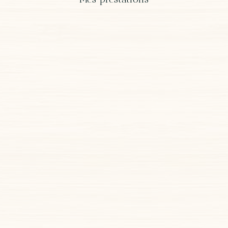
Thérapeutique bain bébé
Le
thérapeutique bain bébé
est un véritable
soin thérapeutique permettant au nouveau-né
de revivre les sensations perçues in utero,
retrouver les postures qu’il avait dans le ventre
de sa mère, et se libérer des tensions physiques
et/ou émotionnelles accumulées pendant la
grossesse et l’accouchement.